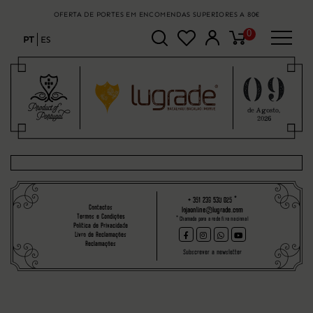
OFERTA DE PORTES EM ENCOMENDAS SUPERIORES A 80€
0
PT
ES
09
de Agosto,
2026
+ 351 239 530 025
*
Contactos
lojaonline@lugrade.com
Termos e Condições
* Chamada para a rede fixa nacional
Política de Privacidade
Livro de Reclamações
Reclamações
Subscrever a newsletter