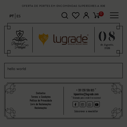
OFERTA DE PORTES EM ENCOMENDAS SUPERIORES A 80€
0
PT
ES
08
de Agosto,
2026
hello world
+ 351 239 530 025
*
Contactos
lojaonline@lugrade.com
Termos e Condições
* Chamada para a rede fixa nacional
Política de Privacidade
Livro de Reclamações
Reclamações
Subscrever a newsletter